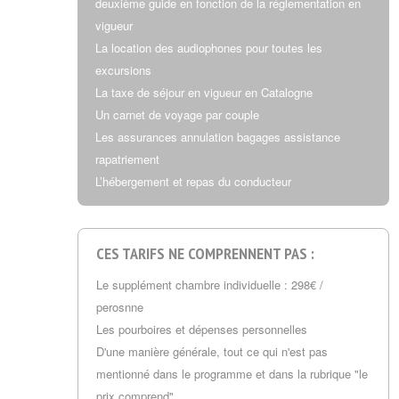
deuxième guide en fonction de la réglementation en
vigueur
La location des audiophones pour toutes les
excursions
La taxe de séjour en vigueur en Catalogne
Un carnet de voyage par couple
Les assurances annulation bagages assistance
rapatriement
L’hébergement et repas du conducteur
CES TARIFS NE COMPRENNENT PAS :
Le supplément chambre individuelle : 298€ /
perosnne
Les pourboires et dépenses personnelles
D'une manière générale, tout ce qui n'est pas
mentionné dans le programme et dans la rubrique "le
prix comprend"