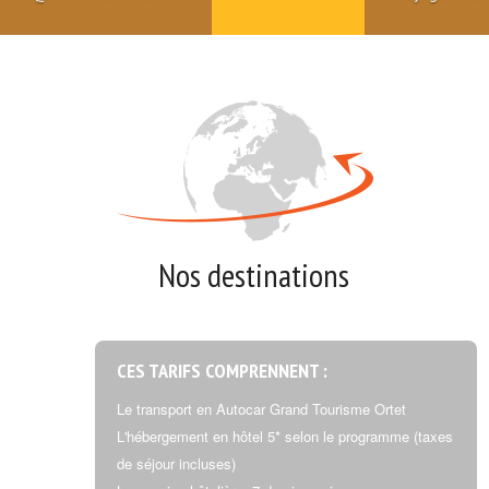
Nos destinations
CES TARIFS COMPRENNENT :
Le transport en Autocar Grand Tourisme Ortet
L'hébergement en hôtel 5* selon le programme (taxes
de séjour incluses)