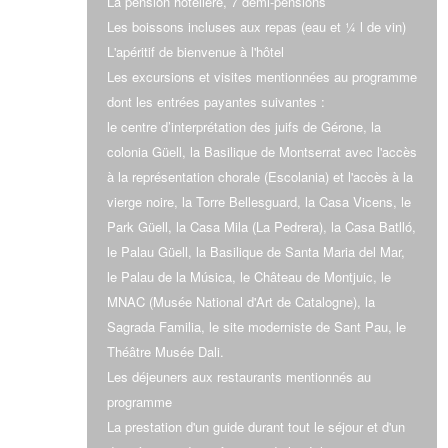
La pension hôtelière, 7 demi-pensions
Les boissons incluses aux repas (eau et ¼ l de vin)
L'apéritif de bienvenue à l'hôtel
Les excursions et visites mentionnées au programme
dont les entrées payantes suivantes :
le centre d’interprétation des juifs de Gérone, la
colonia Güell, la Basilique de Montserrat avec l'accès
à la représentation chorale (Escolania) et l'accès à la
vierge noire, la Torre Bellesguard, la Casa Vicens, le
Park Güell, la Casa Mila (La Pedrera), la Casa Batlló,
le Palau Güell, la Basilique de Santa Maria del Mar,
le Palau de la Música, le Château de Montjuic, le
MNAC (Musée National d'Art de Catalogne), la
Sagrada Familia, le site moderniste de Sant Pau, le
Théâtre Musée Dali.
Les déjeuners aux restaurants mentionnés au
programme
La prestation d'un guide durant tout le séjour et d'un