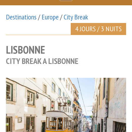
u
v
Destinations
/
Europe
/
City Break
r
i
4 JOURS / 3 NUITS
r
/
LISBONNE
F
e
CITY BREAK A LISBONNE
r
m
e
r
l
e
m
e
n
u