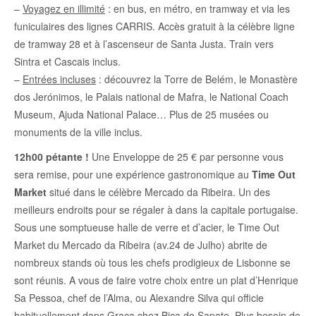
–
Voyagez en illimité
: en bus, en métro, en tramway et via les
funiculaires des lignes CARRIS. Accès gratuit à la célèbre ligne
de tramway 28 et à l’ascenseur de Santa Justa. Train vers
Sintra et Cascais inclus.
–
Entrées incluses
: découvrez la Torre de Belém, le Monastère
dos Jerónimos, le Palais national de Mafra, le National Coach
Museum, Ajuda National Palace… Plus de 25 musées ou
monuments de la ville inclus.
12h00 pétante !
Une Enveloppe de 25 € par personne vous
sera remise, pour une expérience gastronomique au
Time Out
Market
situé dans le célèbre Mercado da Ribeira. Un des
meilleurs endroits pour se régaler à dans la capitale portugaise.
Sous une somptueuse halle de verre et d’acier, le Time Out
Market du Mercado da Ribeira (av.24 de Julho) abrite de
nombreux stands où tous les chefs prodigieux de Lisbonne se
sont réunis. A vous de faire votre choix entre un plat d’Henrique
Sa Pessoa, chef de l’Alma, ou Alexandre Silva qui officie
habituellement dans Graça chez Bica do Sapato. Plus besoin de